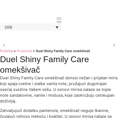
SRB
Početna
>
Proizvodi
>
Duel Shiny Family Care omekšivač
Duel Shiny Family Care
omekšivač
Duel Shiny Family Care omekšivač donosi nežan i prijatan miris
koji spaja cvetne i slatke vanila note, pružajući dugotrajan
osećaj svežine Vašem vešu. U osnovi mirisa nalaze se tople
note sandalovine, vanile i mošusa, koje zaokružuju celokupan
doživljaj.
Zahvaljujući dodatku pantenola, omekšivač neguje tkanine,
čuvajući njihovu mekoću i kvalitet. U osnovi mirisa nalaze se