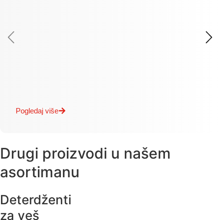
Pogledaj više
Drugi proizvodi u našem
asortimanu
Deterdženti
za veš