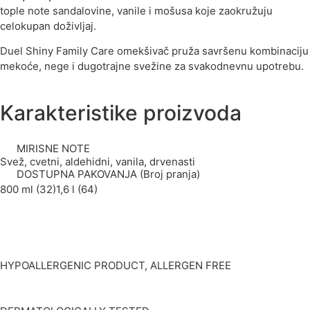
tople note sandalovine, vanile i mošusa koje zaokružuju
celokupan doživljaj.
Duel Shiny Family Care omekšivač pruža savršenu kombinaciju
mekoće, nege i dugotrajne svežine za svakodnevnu upotrebu.
Karakteristike proizvoda
MIRISNE NOTE
Svež, cvetni, aldehidni, vanila, drvenasti
DOSTUPNA PAKOVANJA (Broj pranja)
800 ml (32)
1,6 l (64)
HYPOALLERGENIC PRODUCT, ALLERGEN FREE