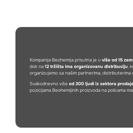
Kompanija Beohemija prisutna je u
više od 15 zem
dok na
12 tržišta ima organizovanu distribuciju
, 
organizujemo sa našim partnerima, distributerima 
Svakodnevno više
od 300 ljudi iz sektora prodaj
pozicijama Beohemijinih proizvoda na policama ma