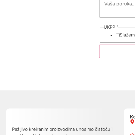
Rumu
Secto
70, C
Bucha
www.w
UKPP
*
offi
Slažem
K
Pažljivo kreiranim proizvodima unosimo čistoću i