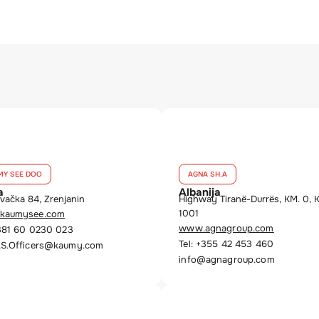
MY SEE DOO
AGNA SH.A
a
Albanija
vačka 84, Zrenjanin
Highway Tiranë-Durrës, KM. 0, 
1001
kaumysee.com
www.agnagroup.com
+381 60 0230 023
Tel: +355 42 453 460
S.Officers@kaumy.com
info@agnagroup.com