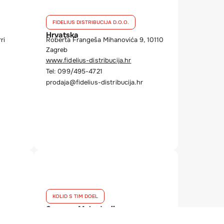
FIDELIUS DISTRIBUCIJA D.O.O.
Hrvatska
ri
Roberta Frangeša Mihanovića 9, 10110
Zagreb
www.fidelius-distribucija.hr
Tel: 099/495-4721
prodaja@fidelius-distribucija.hr
KOLID S TIM DOEL
Severna Makedonija
• Ulica 5 Vizbegovo 43, 1000 Skopje
• SS Kolesino No 6, 92400 Strumica