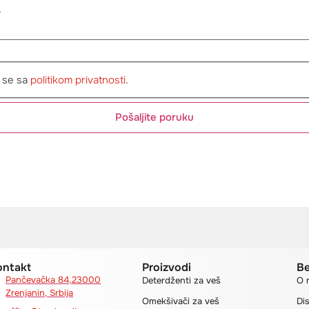
nija
rul 1, Şoseaua NORDULUI, Nr. 66-
AMERA 4, Ap. 012, 14104
rest
holesalesolutions.ro
ce@WHBS.ro
 se sa
politikom privatnosti
.
Pošaljite poruku
ontakt
Proizvodi
Be
Pančevačka 84,23000
Deterdženti za veš
O 
Zrenjanin, Srbija
Omekšivači za veš
Dis