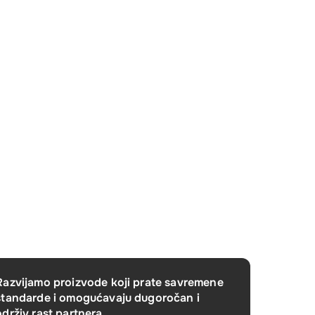
Razvijamo proizvode koji prate savremene
standarde i omogućavaju dugoročan i
održiv rast partnera.