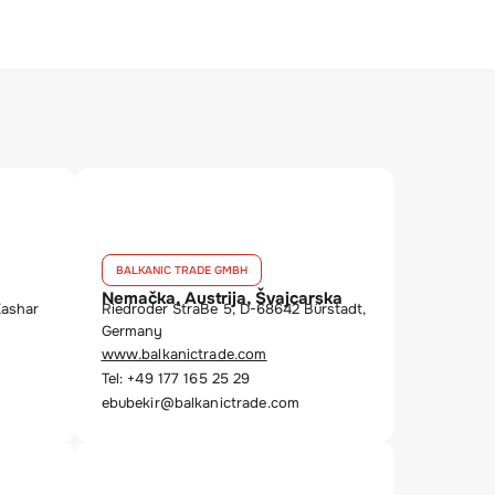
BALKANIC TRADE GMBH
Nemačka, Austrija, Švajcarska
Kashar
Riedroder StraBe 5, D-68642 Bürstadt,
Germany
www.balkanictrade.com
Tel: +49 177 165 25 29
ebubekir@balkanictrade.com