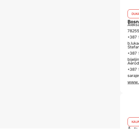
DUKA
Bosn
Aleks
78255
+387 
b.luk
Stefa
+387 
bijel
Aerod
+387 
saraj
www.
KAU
Češk
Rybař