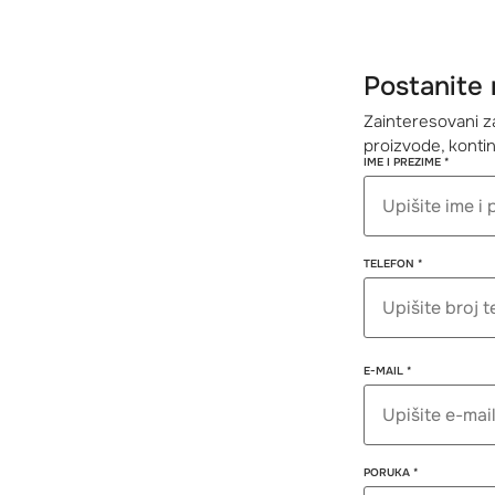
www.
Tel: 
kaum
Postanite 
Zainteresovani z
proizvode, konti
IME I PREZIME
*
PLIV
Šved
Lucer
TELEFON
*
www.p
Tel: +
info@
PREZIME
TELEFON
E-MAIL
*
IME
PORUKA
*
WHO