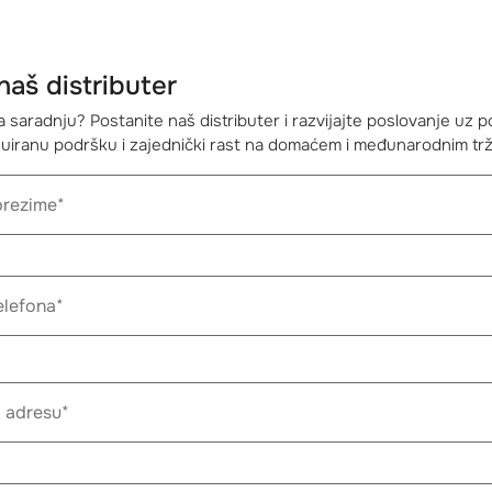
kaumy.com
www.kaumy.com
+420 733 632 004
Tel: +420 556 740 801
y@kaumy.com
kaumy@kaumy.com
naš distributer
a saradnju? Postanite naš distributer i razvijajte poslovanje uz
nuiranu podršku i zajednički rast na domaćem i međunarodnim trž
IT TRADE AB
SPEKTER D.O.O.
ska
Slovenija
navägen 10, 59350 Västervik
Letališka cesta 16, 1000 Ljublja
Slovenija
livit-trade.com
https://www.spekterbiz.si/
46 (0) 490 219 10
Tel: +386 (0) 59 071 914
plivit-trade.com
info@spekter.si
LESALE SOLUTIONS SRL