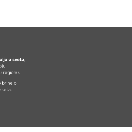
alja u svetu
,
koju
u regionu.
e
brine o
rketa.