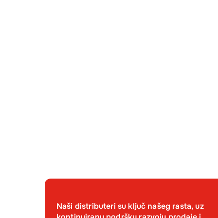
Naši distributeri su ključ našeg rasta, uz
kontinuiranu podršku razvoju prodaje i