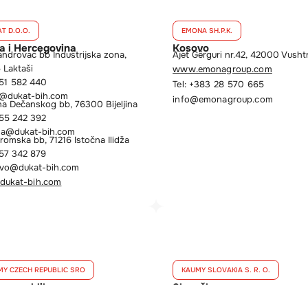
T D.O.O.
EMONA SH.P.K.
a i Hercegovina
Kosovo
androvac bb Industrijska zona,
Ajet Gërguri nr.42, 42000 Vushtr
 Laktaši
www.emonagroup.com
51 582 440
Tel: +383 28 570 665
a@dukat-bih.com
info@emonagroup.com
na Dečanskog bb, 76300 Bijeljina
55 242 392
jina@dukat-bih.com
romska bb, 71216 Istočna Ilidža
57 342 879
evo@dukat-bih.com
dukat-bih.com
MY CZECH REPUBLIC SRO
KAUMY SLOVAKIA S. R. O.
a republika
Slovačka
e 157/40, 691 45 Podivín
Jerlochovice 156, 742 45 Fulnek