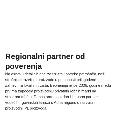
Regionalni partner od
poverenja
Na osnovu detaljnih analiza tržišta i potreba potrošača, naši
stručnjaci razvijaju proizvode u potpunosti prilagođene
zahtevima lokalnih tržišta. Beohemija je još 2006. godine među
prvima započela proizvodnju privatnih robnih marki na
srpskom tržištu. Danas smo pouzdan i iskusan partner
vodećih trgovinskih lanaca u Adria regionu u razvoju i
proizvodnji PL proizvoda.