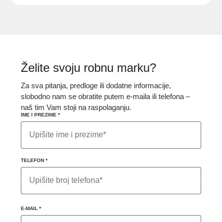
Želite svoju robnu marku?
Za sva pitanja, predloge ili dodatne informacije,
slobodno nam se obratite putem e-maila ili telefona –
naš tim Vam stoji na raspolaganju.
IME I PREZIME
*
TELEFON
*
TELEFON
IME E-
E-MAIL
*
MAIL