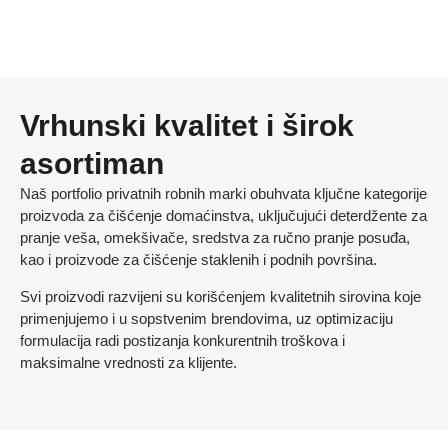
Vrhunski kvalitet i širok
asortiman
Naš portfolio privatnih robnih marki obuhvata ključne kategorije
proizvoda za čišćenje domaćinstva, uključujući deterdžente za
pranje veša, omekšivače, sredstva za ručno pranje posuđa,
kao i proizvode za čišćenje staklenih i podnih površina.
Svi proizvodi razvijeni su korišćenjem kvalitetnih sirovina koje
primenjujemo i u sopstvenim brendovima, uz optimizaciju
formulacija radi postizanja konkurentnih troškova i
maksimalne vrednosti za klijente.