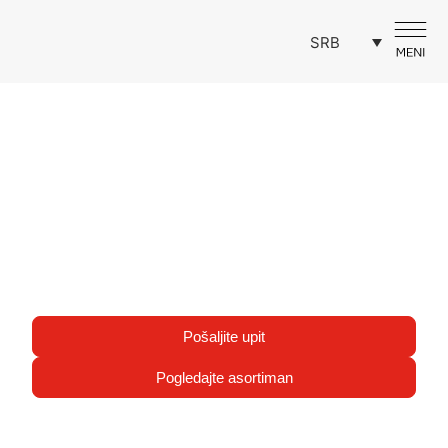
SRB
POČETNA
>
PRIVATNE ROBNE MARKE
Privatne robne marke
Zadovoljavajući specifične potrebe tržišta,
Beohemija se etablirala kao važan partner prodajnih
lanaca kada je reč o privatnim robnim markama.
Pošaljite upit
Pogledajte asortiman