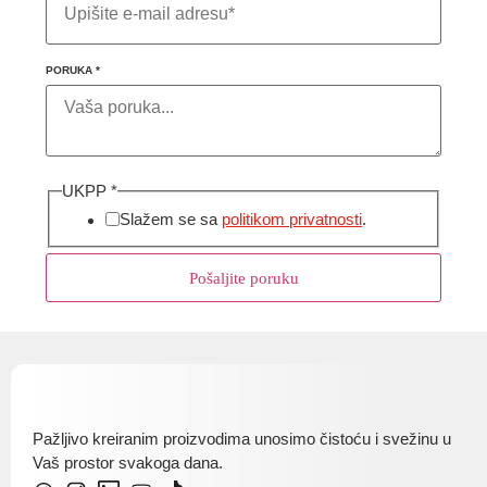
PORUKA
*
UKPP
*
Slažem se sa
politikom privatnosti
.
Pošaljite poruku
Pažljivo kreiranim proizvodima unosimo čistoću i svežinu u
Vaš prostor svakoga dana.