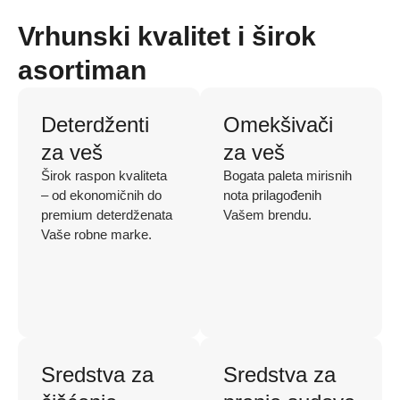
Vrhunski kvalitet i širok
asortiman
Deterdženti
Omekšivači
za veš
za veš
Širok raspon kvaliteta
Bogata paleta mirisnih
– od ekonomičnih do
nota prilagođenih
premium deterdženata
Vašem brendu.
Vaše robne marke.
Sredstva za
Sredstva za