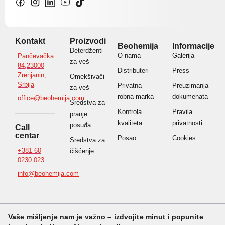
Kontakt
Proizvodi
Beohemija
Informacije
Deterdženti
O nama
Galerija
Pančevačka
za veš
84,23000
Distributeri
Press
Zrenjanin,
Omekšivači
Srbija
Privatna
Preuzimanja
za veš
robna marka
dokumenata
office@beohemija.com
Sredstva za
Kontrola
Pravila
pranje
kvaliteta
privatnosti
posuđa
Call
centar
Posao
Cookies
Sredstva za
+381 60
čišćenje
0230 023
info@beohemija.com
Vaše mišljenje nam je važno – izdvojite minut i popunite