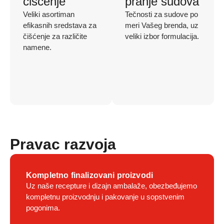
čišćenje
pranje sudova
Veliki asortiman
Tečnosti za sudove po
efikasnih sredstava za
meri Vašeg brenda, uz
čišćenje za različite
veliki izbor formulacija.
namene.
Pravac razvoja
Kompletno finalizovani proizvodi
Uz naše recepture i dizajn ambalaže, obezbeđujemo
kompletnu proizvodnju i pakovanje u sopstvenim
pogonima.