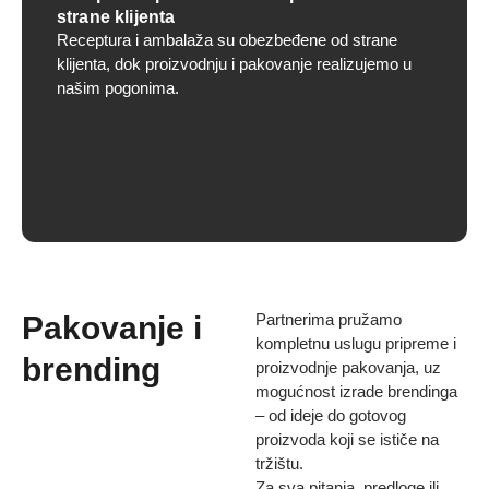
strane klijenta
Receptura i ambalaža su obezbeđene od strane
klijenta, dok proizvodnju i pakovanje realizujemo u
našim pogonima.
Pakovanje i
Partnerima pružamo
kompletnu uslugu pripreme i
brending
proizvodnje pakovanja, uz
mogućnost izrade brendinga
– od ideje do gotovog
proizvoda koji se ističe na
tržištu.
Za sva pitanja, predloge ili