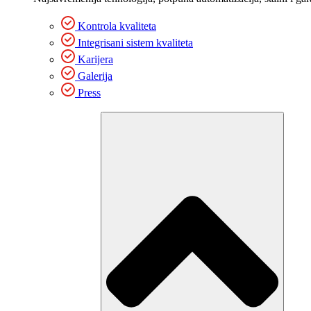
Kontrola kvaliteta
Integrisani sistem kvaliteta
Karijera
Galerija
Press