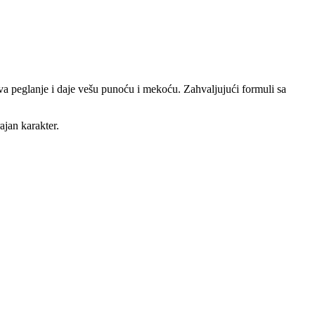
a peglanje i daje vešu punoću i mekoću. Zahvaljujući formuli sa
ajan karakter.