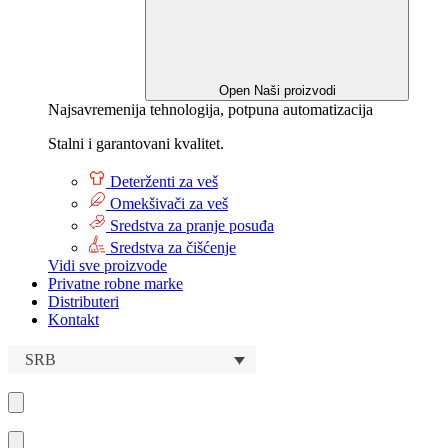
Open Naši proizvodi
Najsavremenija tehnologija, potpuna automatizacija
Stalni i garantovani kvalitet.
Deterženti za veš
Omekšivači za veš
Sredstva za pranje posuđa
Sredstva za čišćenje
Vidi sve proizvode
Privatne robne marke
Distributeri
Kontakt
SRB