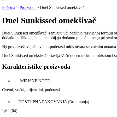
Početna
>
Proizvodi
>
Duel Sunkissed omekšivač
Duel Sunkissed omekšivač
Duel Sunkissed omekšivač, zahvaljujući pažljivo razvijenoj formuli 
dodatkom silikona, tkanine dobijaju dodatnu punoću i negu pri svako
Njegov osvežavajući cvetno-puderasti miris otvara se voćnim notama s
Duel Sunkissed omekšivač ostavlja Vašu odeću mekom, mirisnom i s
Karakteristike proizvoda
MIRISNE NOTE
Cvetni, voćni, orijentalni, puderasti
DOSTUPNA PAKOVANJA (Broj pranja)
1,6 l (64)