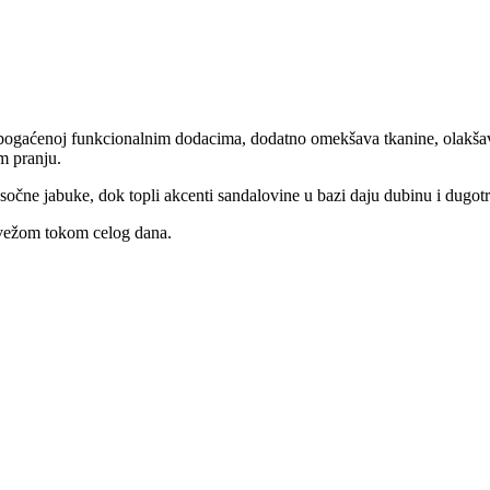
obogaćenoj funkcionalnim dodacima, dodatno omekšava tkanine, olakšav
m pranju.
očne jabuke, dok topli akcenti sandalovine u bazi daju dubinu i dugotr
vežom tokom celog dana.