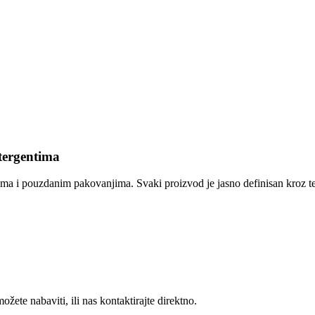
etergentima
jama i pouzdanim pakovanjima. Svaki proizvod je jasno definisan kroz t
ožete nabaviti, ili nas kontaktirajte direktno.