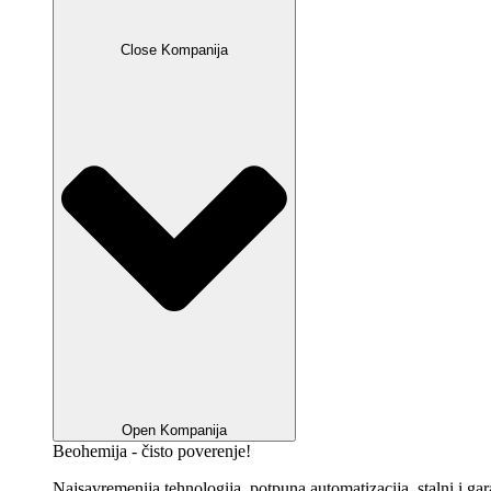
Close Kompanija
Open Kompanija
Beohemija - čisto poverenje!
Najsavremenija tehnologija, potpuna automatizacija, stalni i ga