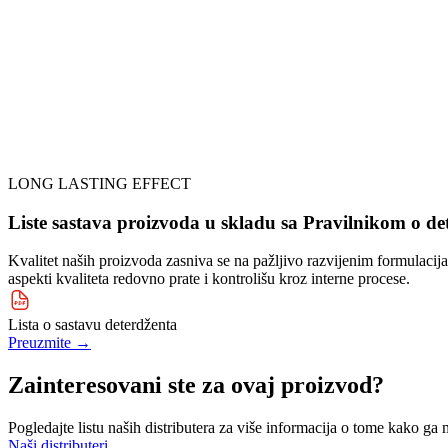
LONG LASTING EFFECT
Liste sastava proizvoda u skladu sa Pravilnikom o d
Kvalitet naših proizvoda zasniva se na pažljivo razvijenim formulaci
aspekti kvaliteta redovno prate i kontrolišu kroz interne procese.
Lista o sastavu deterdženta
Preuzmite
→
Zainteresovani ste za ovaj proizvod?
Pogledajte listu naših distributera za više informacija o tome kako ga m
Naši distributeri