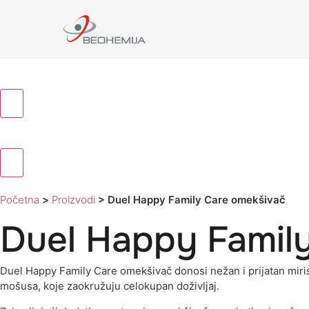
Početna
>
Proizvodi
>
Duel Happy Family Care omekšivač
Duel Happy Famil
Duel Happy Family Care omekšivač donosi nežan i prijatan miris,
mošusa, koje zaokružuju celokupan doživljaj.