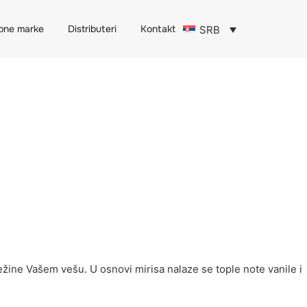
obne marke
Distributeri
Kontakt
SRB
ežine Vašem vešu. U osnovi mirisa nalaze se tople note vanile i