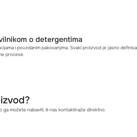
avilnikom o detergentima
lacijama i pouzdanim pakovanjima. Svaki proizvod je jasno defini
rne procese.
oizvod?
 ga možete nabaviti, ili nas kontaktirajte direktno.