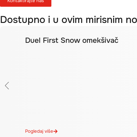
Kontaktirajte nas
Dostupno i u ovim mirisnim n
Duel First Snow omekšivač
Pogledaj više