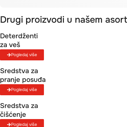
Drugi proizvodi u našem asor
Deterdženti
za veš
Pogledaj više
Sredstva za
pranje posuđa
Pogledaj više
Sredstva za
čišćenje
Pogledaj više