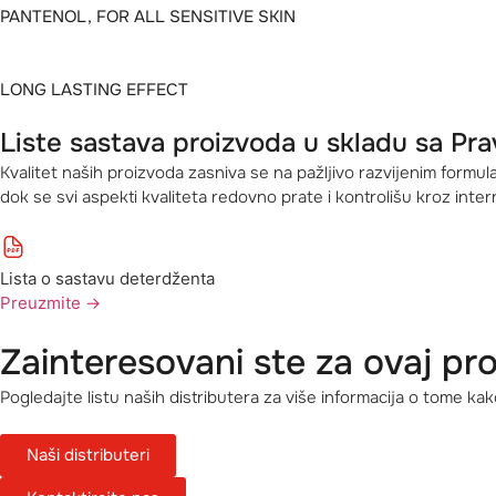
PANTENOL, FOR ALL SENSITIVE SKIN
LONG LASTING EFFECT
Liste sastava proizvoda u skladu sa Pr
Kvalitet naših proizvoda zasniva se na pažljivo razvijenim formu
dok se svi aspekti kvaliteta redovno prate i kontrolišu kroz inte
Lista o sastavu deterdženta
Preuzmite
→
Zainteresovani ste za ovaj pr
Pogledajte listu naših distributera za više informacija o tome kako
Naši distributeri