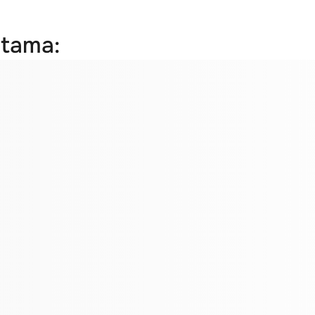
otama: