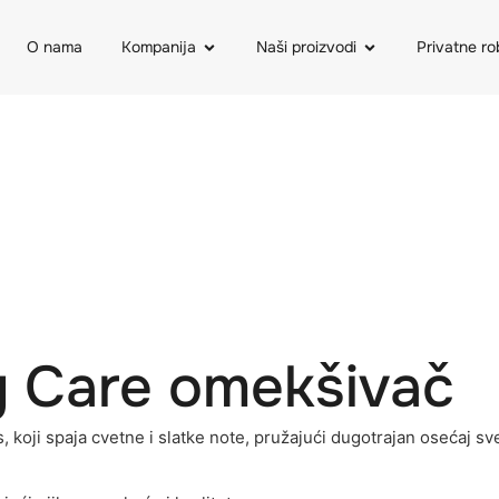
O nama
Kompanija
Naši proizvodi
Privatne r
y Care omekšivač
 koji spaja cvetne i slatke note, pružajući dugotrajan osećaj sv