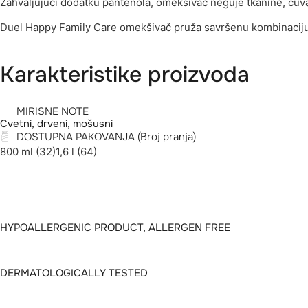
Zahvaljujući dodatku pantenola, omekšivač neguje tkanine, čuvaj
Duel Happy Family Care omekšivač pruža savršenu kombinaciju
Karakteristike proizvoda
MIRISNE NOTE
Cvetni, drveni, mošusni
DOSTUPNA PAKOVANJA (Broj pranja)
800 ml (32)
1,6 l (64)
HYPOALLERGENIC PRODUCT, ALLERGEN FREE
DERMATOLOGICALLY TESTED