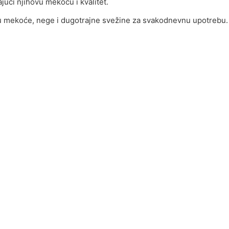
ući njihovu mekoću i kvalitet.
 mekoće, nege i dugotrajne svežine za svakodnevnu upotrebu.