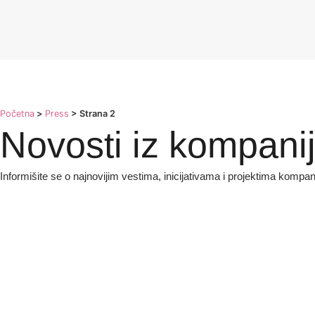
Početna
>
Press
>
Strana 2
Novosti iz kompani
Informišite se o najnovijim vestima, inicijativama i projektima kompa