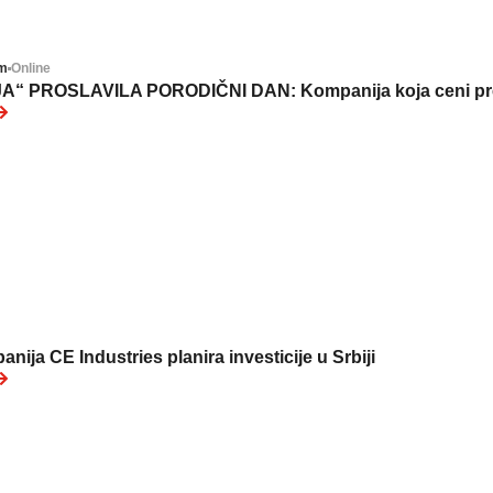
om
Online
“ PROSLAVILA PORODIČNI DAN: Kompanija koja ceni pr
ija CE Industries planira investicije u Srbiji