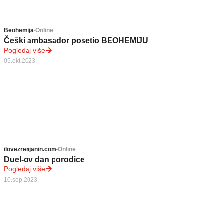
Beohemija
Online
Češki ambasador posetio BEOHEMIJU
Pogledaj više
05.okt.2023.
ilovezrenjanin.com
Online
Duel-ov dan porodice
Pogledaj više
10.sep.2023.