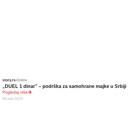
story.rs
Online
„DUEL 1 dinar” – podrška za samohrane majke u Srbiji
Pogledaj više
08.mar.2024.