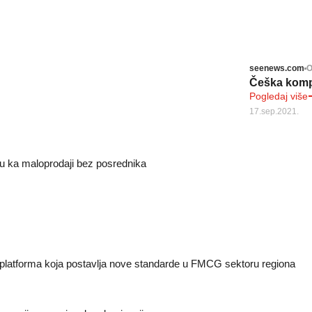
seenews.com
O
Češka komp
Pogledaj više
17.sep.2021.
u ka maloprodaji bez posrednika
 platforma koja postavlja nove standarde u FMCG sektoru regiona