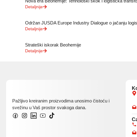
Nova era Beohemije: Tehnološki skok i logistička transf
Detaljnije
Održan JUSDA Europe Industry Dialogue o jačanju logi
Detaljnije
Strateški iskorak Beohemije
Detaljnije
K
Pažljivo kreiranim proizvodima unosimo čistoću i
svežinu u Vaš prostor svakoga dana.
Ca