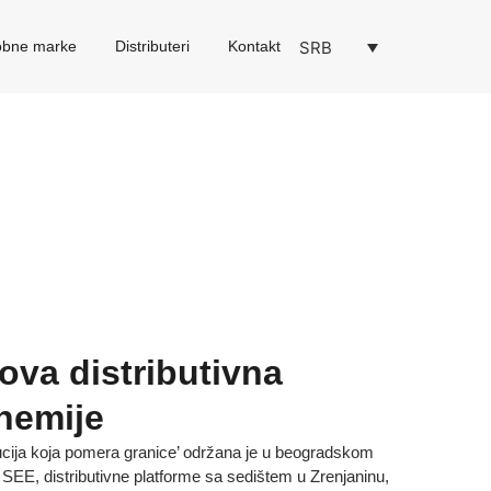
SRB
robne marke
Distributeri
Kontakt
va distributivna
hemije
ucija koja pomera granice’ održana je u beogradskom
SEE, distributivne platforme sa sedištem u Zrenjaninu,