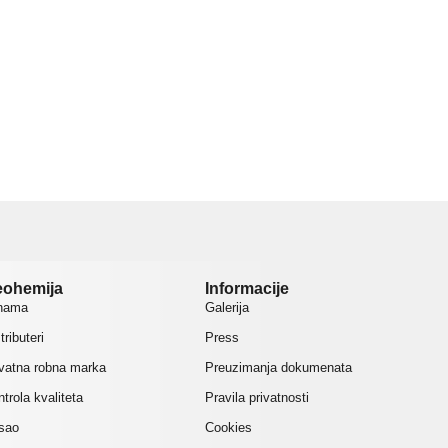
ohemija
Informacije
nama
Galerija
tributeri
Press
ivatna robna marka
Preuzimanja dokumenata
trola kvaliteta
Pravila privatnosti
sao
Cookies