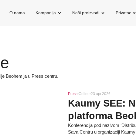
O nama
Kompanija
Naši proizvodi
Privatne 
je
nije Beohemija u Press centru.
Press
Online
23.apr.2026.
Kaumy SEE: No
platforma Beo
Konferencija pod nazivom ‘Distrib
Sava Centru u organizaciji Kaumy 