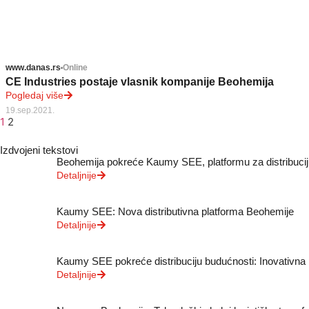
www.danas.rs
Online
CE Industries postaje vlasnik kompanije Beohemija
Pogledaj više
19.sep.2021.
1
2
Izdvojeni tekstovi
Beohemija pokreće Kaumy SEE, platformu za distribucij
Detaljnije
Kaumy SEE: Nova distributivna platforma Beohemije
Detaljnije
Kaumy SEE pokreće distribuciju budućnosti: Inovativna
Detaljnije