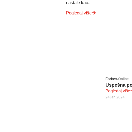
nastale kao...
Pogledaj više
Forbes
Online
Uspešna po
Pogledaj više
24.jan.2024.