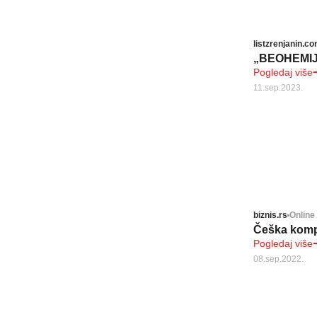
listzrenjanin.c
„BEOHEMIJA
Pogledaj više
11.sep.2023.
biznis.rs
Online
Češka kompan
Pogledaj više
08.sep.2022.