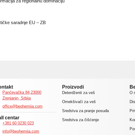
ormacija za regionalnu dominaciju
stičke saradnje EU – ZB
ontakt
Proizvodi
Be
Pančevačka 84,23000
Deterdženti za veš
O 
Zrenjanin, Srbija
Omekšivači za veš
Dis
office@beohemija.com
Sredstva za pranje posuđa
Pr
ll centar
Sredstva za čišćenje
Kon
+381 60 0230 023
Po
info@beohemija.com