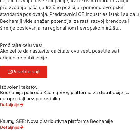
daljem razvoju naše kompanije, uz fokus na modernizaciju
proizvodnje, jačanje tržišne pozicije i primenu evropskih
standarda poslovanja. Predstavnici CE Industries istakli su da u
Beohemiji vide snažan potencijal za rast, razvoj brendova i
širenje poslovanja na regionalnom i evropskom tržištu.
Pročitajte celu vest
Ako želite da nastavite da čitate ovu vest, posetite sajt
originalne publikacije.
Posetite sajt
Izdvojeni tekstovi
Beohemija pokreće Kaumy SEE, platformu za distribuciju ka
maloprodaji bez posrednika
Detaljnije
Kaumy SEE: Nova distributivna platforma Beohemije
Detaljnije