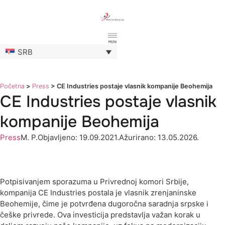
SRB
Početna
>
Press
>
CE Industries postaje vlasnik kompanije Beohemija
CE Industries postaje vlasnik
kompanije Beohemija
Press
M. P.
Objavljeno: 19.09.2021.
Ažurirano: 13.05.2026.
Potpisivanjem sporazuma u Privrednoj komori Srbije,
kompanija CE Industries postala je vlasnik zrenjaninske
Beohemije, čime je potvrđena dugoročna saradnja srpske i
češke privrede. Ova investicija predstavlja važan korak u