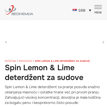
SRB
POČETNA
>
PROIZVODI
>
SPIN LEMON & LIME DETERDŽENT ZA SUDOVE
Spin Lemon & Lime
deterdžent za sudove
Spin Lemon & Lime deterdžent za pranje posuđa snažno
uklanjanja masnoću i ostatke hrane već pri prvom pranju.
Zahvaljujući visokoj koncentraciji, dovoljna je mala količina
za bogatu penu i besprekorno čisto posuđe.