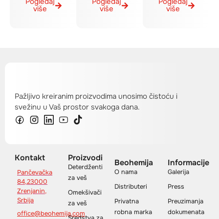
Pogledaj
Pogledaj
Pogledaj
više
više
više
Pažljivo kreiranim proizvodima unosimo čistoću i
svežinu u Vaš prostor svakoga dana.
Kontakt
Proizvodi
Beohemija
Informacije
Deterdženti
O nama
Galerija
Pančevačka
za veš
84,23000
Distributeri
Press
Zrenjanin,
Omekšivači
Srbija
Privatna
Preuzimanja
za veš
robna marka
dokumenata
office@beohemija.com
Sredstva za