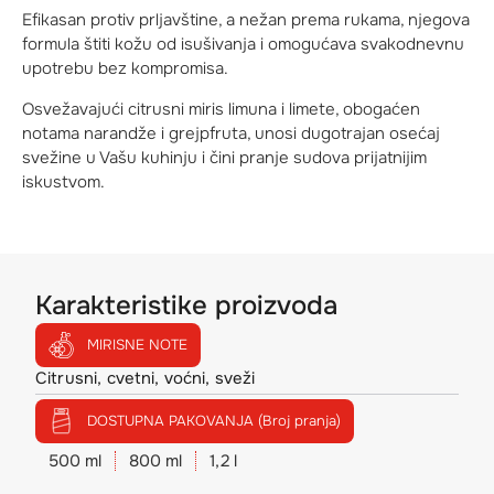
Efikasan protiv prljavštine, a nežan prema rukama, njegova
formula štiti kožu od isušivanja i omogućava svakodnevnu
upotrebu bez kompromisa.
Osvežavajući citrusni miris limuna i limete, obogaćen
notama narandže i grejpfruta, unosi dugotrajan osećaj
svežine u Vašu kuhinju i čini pranje sudova prijatnijim
iskustvom.
Karakteristike proizvoda
MIRISNE NOTE
Citrusni, cvetni, voćni, sveži
DOSTUPNA PAKOVANJA (Broj pranja)
500 ml
800 ml
1,2 l