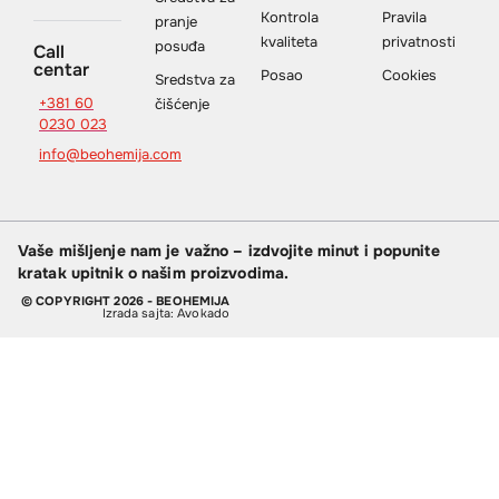
Kontrola
Pravila
pranje
kvaliteta
privatnosti
posuđa
Call
centar
Posao
Cookies
Sredstva za
+381 60
čišćenje
0230 023
info@beohemija.com
Vaše mišljenje nam je važno – izdvojite minut i popunite
kratak upitnik o našim proizvodima.
© COPYRIGHT 2026 - BEOHEMIJA
Izrada sajta: Avokado
Koristimo kolačiće radi prižanja boljeg korisničkog
iskustva i funkcionisanja ove prezentacije u skladu
sa
Politikom privatnosti i Uslovima korišćenja
.
Slažem se