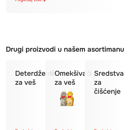
Drugi proizvodi u našem asortimanu
Deterdženti
Omekšivači
Sredstva
za veš
za veš
za
čišćenje